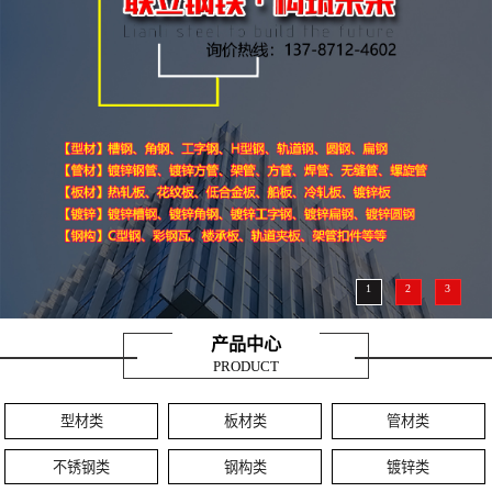
1
2
3
产品中心
PRODUCT
型材类
板材类
管材类
不锈钢类
钢构类
镀锌类