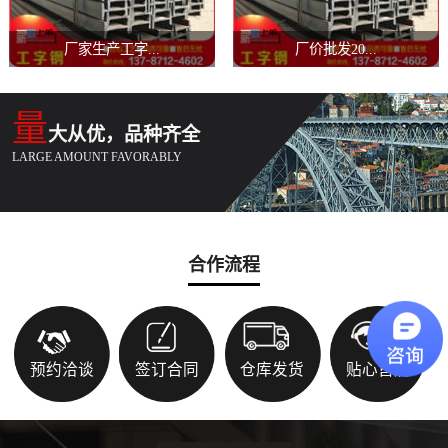
厂家生产工字...
厂价批发20...
量
大从优，品种齐全
LARGE AMOUNT FAVORABLY
合作流程
预约洽谈
签订合同
仓库发货
贴心售后