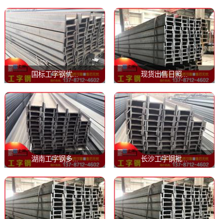
国标工字钢优...
现货出售日照...
湖南工字钢多...
长沙工字钢批...